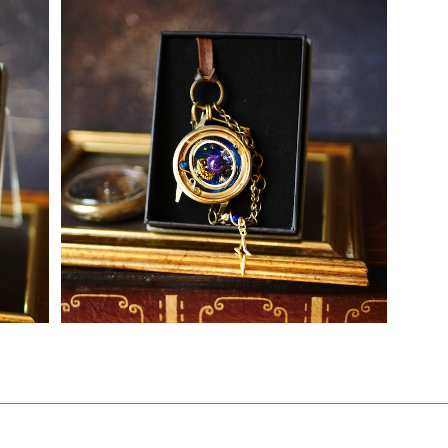
SOLD OUT
1）
series「device」パープルアイ （d-021）
¥7,700