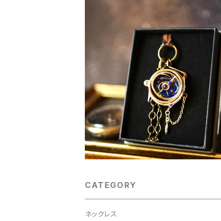
SOLD OUT
series「device」ガーネット （ｄ-01
¥5,500
CATEGORY
ネックレス