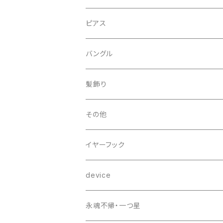
ピアス
バングル
髪飾り
その他
イヤーフック
device
永魂不帰・一つ星